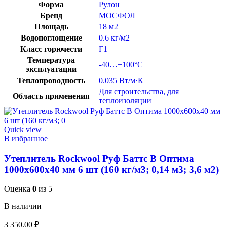
Форма
Рулон
Бренд
МОСФОЛ
Площадь
18 м2
Водопоглощение
0.6 кг/м2
Класс горючести
Г1
Температура
-40…+100°C
эксплуатации
Теплопроводность
0.035 Вт/м·К
Для строительства
,
для
Область применения
теплоизоляции
Quick view
В избранное
Утеплитель Rockwool Руф Баттс В Оптима
1000х600х40 мм 6 шт (160 кг/м3; 0,14 м3; 3,6 м2)
Оценка
0
из 5
В наличии
3 350,00
₽