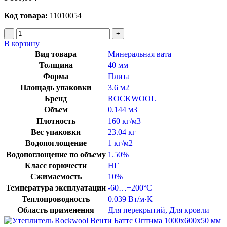
Код товара:
11010054
В корзину
Вид товара
Минеральная вата
Толщина
40 мм
Форма
Плита
Площадь упаковки
3.6 м2
Бренд
ROCKWOOL
Объем
0.144 м3
Плотность
160 кг/м3
Вес упаковки
23.04 кг
Водопоглощение
1 кг/м2
Водопоглощение по объему
1.50%
Класс горючести
НГ
Сжимаемость
10%
Температура эксплуатации
-60…+200°C
Теплопроводность
0.039 Вт/м·К
Область применения
Для перекрытий
,
Для кровли