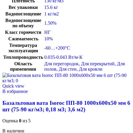
Плотность
130 кг/м3
Вес упаковки
15.6 кг
Водопоглощение
1 кг/м2
Водопоглощение
1.50%
по объему
Класс горючести
НГ
Сжимаемость
10%
Температура
-60…+200°C
эксплуатации
Теплопроводность
0.035-0.043 Вт/м·К
Область
Для перегородок
,
Для перекрытий
,
Для
применения
полов
,
Для стен
,
Для кровли
Quick view
В избранное
Базальтовая вата Isoroc ПП-80 1000х600х50 мм 6
шт (75-90 кг/м3; 0,18 м3; 3,6 м2)
Оценка
0
из 5
В наличии