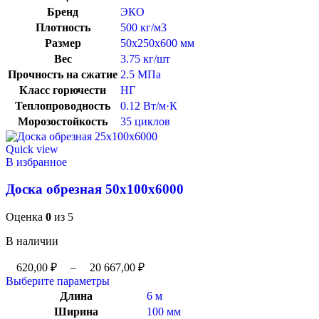
Бренд
ЭКО
Плотность
500 кг/м3
Размер
50х250х600 мм
Вес
3.75 кг/шт
Прочность на сжатие
2.5 МПа
Класс горючести
НГ
Теплопроводность
0.12 Вт/м·К
Морозостойкость
35 циклов
Quick view
В избранное
Доска обрезная 50x100x6000
Оценка
0
из 5
В наличии
620,00
₽
–
20 667,00
₽
Выберите параметры
Длина
6 м
Ширина
100 мм