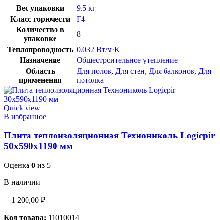
Вес упаковки
9.5 кг
Класс горючести
Г4
Количество в
8
упаковке
Теплопроводность
0.032 Вт/м·К
Назначение
Общестроительное утепление
Область
Для полов
,
Для стен
,
Для балконов
,
Для
применения
потолка
Quick view
В избранное
Плита теплоизоляционная Технониколь Logicpir
50х590х1190 мм
Оценка
0
из 5
В наличии
1 200,00
₽
Код товара:
11010014