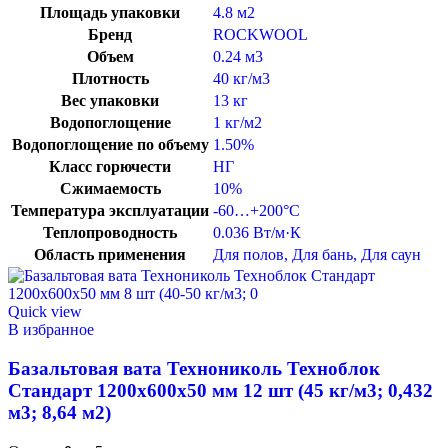
Площадь упаковки
4.8 м2
Бренд
ROCKWOOL
Объем
0.24 м3
Плотность
40 кг/м3
Вес упаковки
13 кг
Водопоглощение
1 кг/м2
Водопоглощение по объему
1.50%
Класс горючести
НГ
Сжимаемость
10%
Температура эксплуатации
-60…+200°C
Теплопроводность
0.036 Вт/м·К
Область применения
Для полов
,
Для бань
,
Для саун
Quick view
В избранное
Базальтовая вата Технониколь Техноблок
Стандарт 1200х600х50 мм 12 шт (45 кг/м3; 0,432
м3; 8,64 м2)