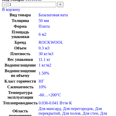
В корзину
Вид товара
Базальтовая вата
Толщина
50 мм
Форма
Плита
Площадь
6 м2
упаковки
Бренд
ROCKWOOL
Объем
0.3 м3
Плотность
30 кг/м3
Вес упаковки
11.1 кг
Водопоглощение
1 кг/м2
Водопоглощение
1.50%
по объему
Класс горючести
НГ
Сжимаемость
10%
Температура
-60…+200°C
эксплуатации
Теплопроводность
0.036-0.041 Вт/м·К
Для мансард
,
Для перегородок
,
Для
Область
перекрытий
,
Для полов
,
Для стен
,
Для
применения