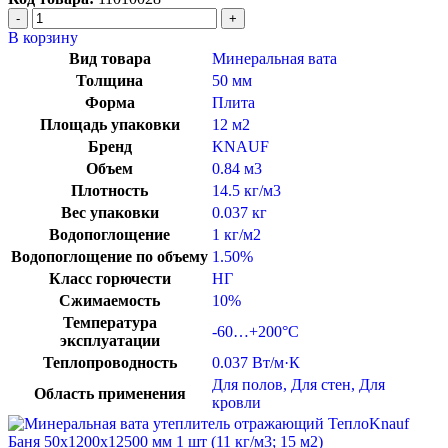
В корзину
Вид товара
Минеральная вата
Толщина
50 мм
Форма
Плита
Площадь упаковки
12 м2
Бренд
KNAUF
Объем
0.84 м3
Плотность
14.5 кг/м3
Вес упаковки
0.037 кг
Водопоглощение
1 кг/м2
Водопоглощение по объему
1.50%
Класс горючести
НГ
Сжимаемость
10%
Температура
-60…+200°C
эксплуатации
Теплопроводность
0.037 Вт/м·К
Для полов
,
Для стен
,
Для
Область применения
кровли