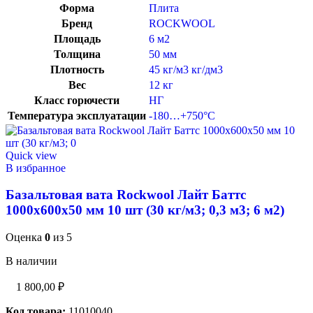
Форма
Плита
Бренд
ROCKWOOL
Площадь
6 м2
Толщина
50 мм
Плотность
45 кг/м3 кг/дм3
Вес
12 кг
Класс горючести
НГ
Температура эксплуатации
-180…+750°C
Quick view
В избранное
Базальтовая вата Rockwool Лайт Баттс
1000х600х50 мм 10 шт (30 кг/м3; 0,3 м3; 6 м2)
Оценка
0
из 5
В наличии
1 800,00
₽
Код товара:
11010040