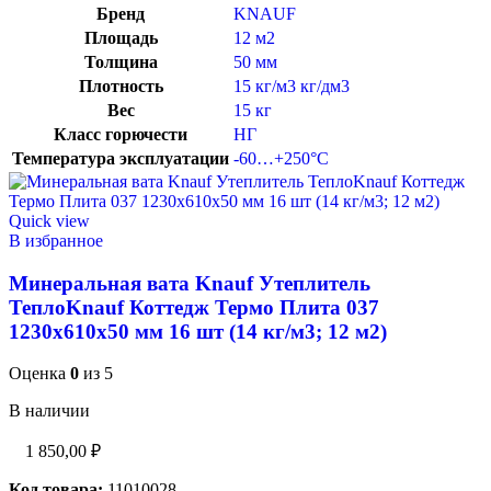
Бренд
KNAUF
Площадь
12 м2
Толщина
50 мм
Плотность
15 кг/м3 кг/дм3
Вес
15 кг
Класс горючести
НГ
Температура эксплуатации
-60…+250°C
Quick view
В избранное
Минеральная вата Knauf Утеплитель
ТеплоKnauf Коттедж Термо Плита 037
1230х610х50 мм 16 шт (14 кг/м3; 12 м2)
Оценка
0
из 5
В наличии
1 850,00
₽
Код товара:
11010028