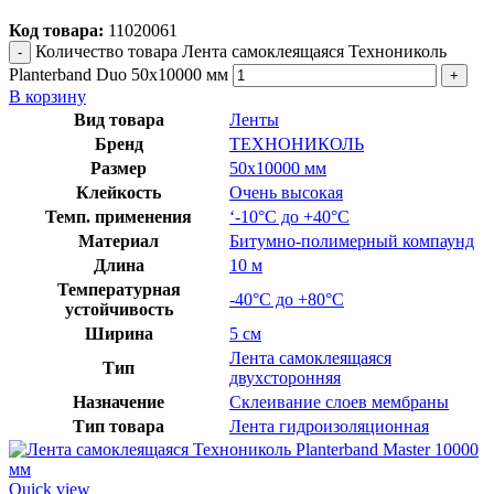
Код товара:
11020061
Количество товара Лента самоклеящаяся Технониколь
Planterband Duo 50х10000 мм
В корзину
Вид товара
Ленты
Бренд
ТЕХНОНИКОЛЬ
Размер
50х10000 мм
Клейкость
Очень высокая
Темп. применения
‘-10°C до +40°C
Материал
Битумно-полимерный компаунд
Длина
10 м
Температурная
-40°C до +80°C
устойчивость
Ширина
5 см
Лента самоклеящаяся
Тип
двухсторонняя
Назначение
Склеивание слоев мембраны
Тип товара
Лента гидроизоляционная
Quick view