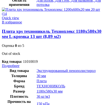
Область
Для полов
,
Для стен
,
Для балконов
,
Для
применения
потолка
Quick view
В избранное
Плита xps технониколь Техноплекс 1180х580х30
мм L-кромка 13 шт (8,89 м2)
Оценка
0
из 5
Out of stock
Код товара:
11010019
Подробнее
Вид товара
Экструдированный пенополистирол
Толщина
30 мм
Форма
Плита
Бренд
ТЕХНОНИКОЛЬ
Размер
1180x580x30 мм
Плотность
36 кг/м3
Прочность на
150 кПа