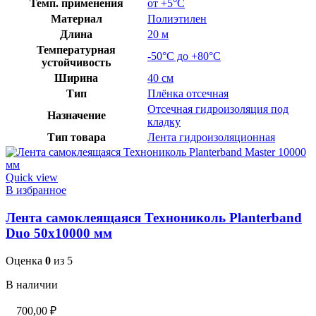
Темп. применения
от +5°C
Материал
Полиэтилен
Длина
20 м
Температурная
-50°C до +80°C
устойчивость
Ширина
40 см
Тип
Плёнка отсечная
Отсечная гидроизоляция под
Назначение
кладку
Тип товара
Лента гидроизоляционная
Quick view
В избранное
Лента самоклеящаяся Технониколь Planterband
Duo 50х10000 мм
Оценка
0
из 5
В наличии
700,00
₽