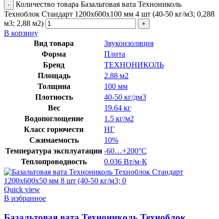
Количество товара Базальтовая вата Технониколь
Техноблок Стандарт 1200х600х100 мм 4 шт (40-50 кг/м3; 0,288
м3; 2,88 м2)
В корзину
Вид товара
Звукоизоляция
Форма
Плита
Бренд
ТЕХНОНИКОЛЬ
Площадь
2.88 м2
Толщина
100 мм
Плотность
40-50 кг/дм3
Вес
19.64 кг
Водопоглощение
1.5 кг/м2
Класс горючести
НГ
Сжимаемость
10%
Температура эксплуатации
-60…+200°C
Теплопроводность
0.036 Вт/м·К
Quick view
В избранное
Базальтовая вата Технониколь Техноблок