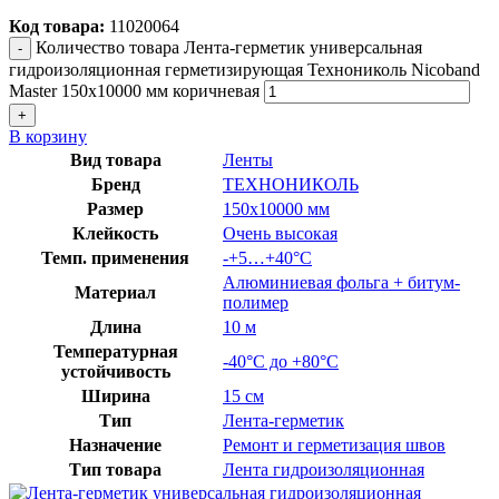
Код товара:
11020064
Количество товара Лента-герметик универсальная
гидроизоляционная герметизирующая Технониколь Nicoband
Master 150х10000 мм коричневая
В корзину
Вид товара
Ленты
Бренд
ТЕХНОНИКОЛЬ
Размер
150х10000 мм
Клейкость
Очень высокая
Темп. применения
-+5…+40°C
Алюминиевая фольга + битум-
Материал
полимер
Длина
10 м
Температурная
-40°C до +80°C
устойчивость
Ширина
15 см
Тип
Лента-герметик
Назначение
Ремонт и герметизация швов
Тип товара
Лента гидроизоляционная