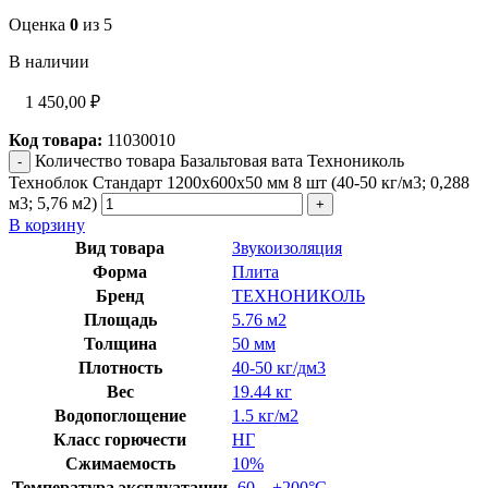
Оценка
0
из 5
В наличии
1 450,00
₽
Код товара:
11030010
Количество товара Базальтовая вата Технониколь
Техноблок Стандарт 1200х600х50 мм 8 шт (40-50 кг/м3; 0,288
м3; 5,76 м2)
В корзину
Вид товара
Звукоизоляция
Форма
Плита
Бренд
ТЕХНОНИКОЛЬ
Площадь
5.76 м2
Толщина
50 мм
Плотность
40-50 кг/дм3
Вес
19.44 кг
Водопоглощение
1.5 кг/м2
Класс горючести
НГ
Сжимаемость
10%
Температура эксплуатации
-60…+200°C