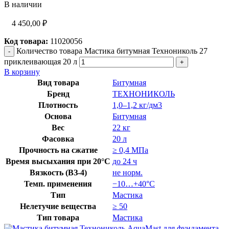
В наличии
4 450,00
₽
Код товара:
11020056
Количество товара Мастика битумная Технониколь 27
приклеивающая 20 л
В корзину
Вид товара
Битумная
Бренд
ТЕХНОНИКОЛЬ
Плотность
1,0–1,2 кг/дм3
Основа
Битумная
Вес
22 кг
Фасовка
20 л
Прочность на сжатие
≥ 0,4 МПа
Время высыхания при 20°C
до 24 ч
Вязкость (ВЗ-4)
не норм.
Темп. применения
−10…+40°C
Тип
Мастика
Нелетучие вещества
≥ 50
Тип товара
Мастика