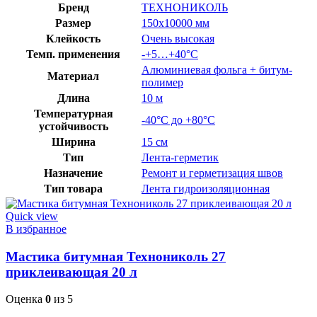
Бренд
ТЕХНОНИКОЛЬ
Размер
150х10000 мм
Клейкость
Очень высокая
Темп. применения
-+5…+40°C
Алюминиевая фольга + битум-
Материал
полимер
Длина
10 м
Температурная
-40°C до +80°C
устойчивость
Ширина
15 см
Тип
Лента-герметик
Назначение
Ремонт и герметизация швов
Тип товара
Лента гидроизоляционная
Quick view
В избранное
Мастика битумная Технониколь 27
приклеивающая 20 л
Оценка
0
из 5