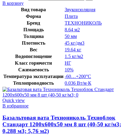
В корзину
Вид товара
Звукоизоляция
Форма
Плита
Бренд
ТЕХНОНИКОЛЬ
Площадь
8.64 м2
Толщина
50 мм
Плотность
45 кг/дм3
Вес
19.64 кг
Водопоглощение
1.5 кг/м2
Класс горючести
НГ
Сжимаемость
10%
Температура эксплуатации
-60…+200°C
Теплопроводность
0.036 Вт/м·К
Quick view
В избранное
Базальтовая вата Технониколь Техноблок
Стандарт 1200х600х50 мм 8 шт (40-50 кг/м3;
0,288 м3; 5,76 м2)