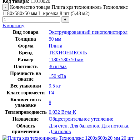
Код товара:
11010020
Количество товара Плита xps технониколь Техноплекс
1180х580х50 мм L-кромка 8 шт (5,48 м2)
В корзину
Вид товара
Экструдированный пенополистирол
Толщина
50 мм
Форма
Плита
Бренд
ТЕХНОНИКОЛЬ
Размер
1180x580x50 мм
Плотность
36 кг/м3
Прочность на
150 кПа
сжатие
Вес упаковки
9.5 кг
Класс горючести
Г4
Количество в
8
упаковке
Теплопроводность
0.032 Вт/м·К
Назначение
Общестроительное утепление
Область
Для стен
,
Для балконов
,
Для потолка
,
применения
Для полов