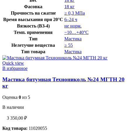
Вес
18 кг
Фасовка
18 кг
Прочность на сжатие
≥ 0,3 МПа
Время высыхания при 20°C
6–24 ч
Вязкость (ВЗ-4)
не норм.
Темп. применения
−10…+40°C
Тип
Мастика
Нелетучие вещества
≥ 55
Тип товара
Мастика
Quick view
В избранное
Мастика битумная Технониколь №24 МГТН 20
кг
Оценка
0
из 5
В наличии
3 350,00
₽
Код товара:
11020055