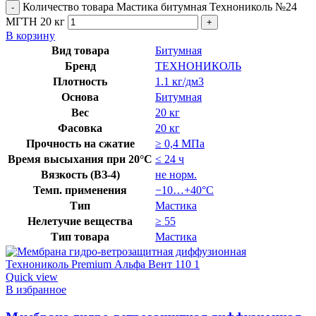
Количество товара Мастика битумная Технониколь №24
МГТН 20 кг
В корзину
Вид товара
Битумная
Бренд
ТЕХНОНИКОЛЬ
Плотность
1.1 кг/дм3
Основа
Битумная
Вес
20 кг
Фасовка
20 кг
Прочность на сжатие
≥ 0,4 МПа
Время высыхания при 20°C
≤ 24 ч
Вязкость (ВЗ-4)
не норм.
Темп. применения
−10…+40°C
Тип
Мастика
Нелетучие вещества
≥ 55
Тип товара
Мастика
Quick view
В избранное