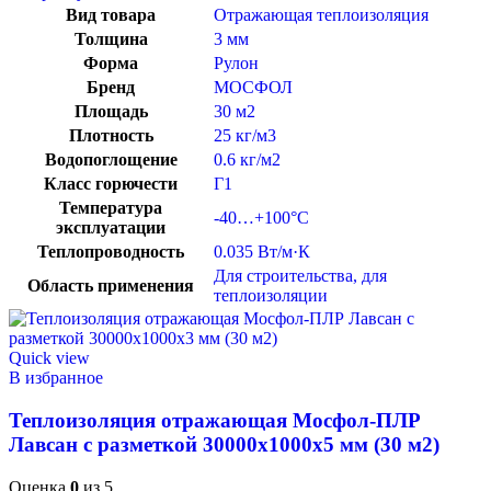
Вид товара
Отражающая теплоизоляция
Толщина
3 мм
Форма
Рулон
Бренд
МОСФОЛ
Площадь
30 м2
Плотность
25 кг/м3
Водопоглощение
0.6 кг/м2
Класс горючести
Г1
Температура
-40…+100°C
эксплуатации
Теплопроводность
0.035 Вт/м·К
Для строительства
,
для
Область применения
теплоизоляции
Quick view
В избранное
Теплоизоляция отражающая Мосфол-ПЛР
Лавсан с разметкой 30000х1000х5 мм (30 м2)
Оценка
0
из 5