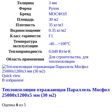
Толщина
3 мм
Форма
Рулон
Бренд
МОСФОЛ
Площадь
30 м2
Плотность
35 кг/м3
Водопоглощение
0.35 кг/м2
Класс горючести
Г1
Температура
-40…+100°C
эксплуатации
Теплопроводность
0.049 Вт/м·К
Для строительства
,
для
Область применения
теплоизоляции
Quick view
В избранное
Теплоизоляция отражающая Параллель Мосфол
25000х1200х5 мм (30 м2)
Оценка
0
из 5