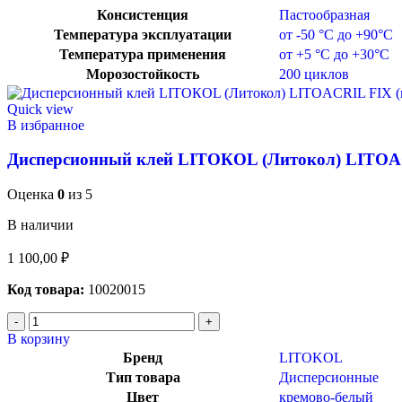
Консистенция
Пастообразная
Температура эксплуатации
от -50 °С до +90°C
Температура применения
от +5 °С до +30°C
Морозостойкость
200 циклов
Quick view
В избранное
Дисперсионный клей LITOКOL (Литокол) LITOACR
Оценка
0
из 5
В наличии
1 100,00
₽
Код товара:
10020015
В корзину
Бренд
LITOKOL
Тип товара
Дисперсионные
Цвет
кремово-белый