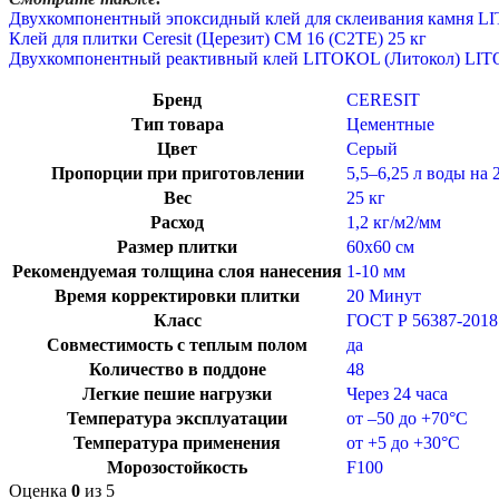
Двухкомпонентный эпоксидный клей для склеивания камня LI
Клей для плитки Ceresit (Церезит) СМ 16 (C2TE) 25 кг
Двухкомпонентный реактивный клей LITOКOL (Литокол) LIT
Бренд
CERESIT
Тип товара
Цементные
Цвет
Серый
Пропорции при приготовлении
5,5–6,25 л воды на 
Вес
25 кг
Расход
1,2 кг/м2/мм
Размер плитки
60х60 см
Рекомендуемая толщина слоя нанесения
1-10 мм
Время корректировки плитки
20 Минут
Класс
ГОСТ Р 56387-2018
Совместимость с теплым полом
да
Количество в поддоне
48
Легкие пешие нагрузки
Через 24 часа
Температура эксплуатации
от –50 до +70°C
Температура применения
от +5 до +30°C
Морозостойкость
F100
Оценка
0
из 5