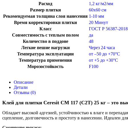
Расход
1,2 кг/м2/мм
Размер плитки
60х60 см
Рекомендуемая толщина слоя нанесения
1-10 мм
Время корректировки плитки
20 Минут
Класс
ГОСТ Р 56387-2018
Совместимость с теплым полом
да
Количество в поддоне
48
Легкие пешие нагрузки
Через 24 часа
Температура эксплуатации
от –50 до +70°C
Температура применения
от +5 до +30°C
Морозостойкость
F100
Описание
Детали
Отзывы (0)
Клей для плитки Ceresit CM 117 (C2T) 25 кг – это в
Обладает высокой адгезией, устойчивостью к влаге и перепада
сцепление, долговечность и простоту в нанесении. Идеален дл
Смотрите также: