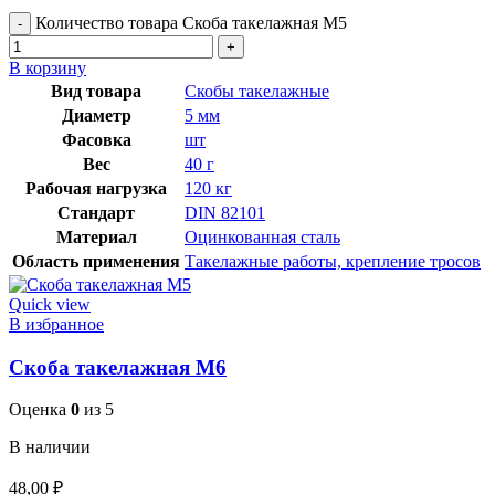
Количество товара Скоба такелажная М5
В корзину
Вид товара
Скобы такелажные
Диаметр
5 мм
Фасовка
шт
Вес
40 г
Рабочая нагрузка
120 кг
Стандарт
DIN 82101
Материал
Оцинкованная сталь
Область применения
Такелажные работы, крепление тросов
Quick view
В избранное
Скоба такелажная М6
Оценка
0
из 5
В наличии
48,00
₽