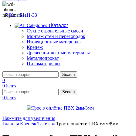
+7 901 461-11-33
Каталог
Сухие строительные смеси
Монтаж стен и перегородок
Изоляционные материалы
Крепеж
Древесно-плитные материалы
Металлопрокат
Пиломатериалы
Search
0
0
items
Search
0
items
Нажмите для увеличения
Главная
Крепеж
Такелаж
Трос в оплётке ПВХ 6мм/8мм