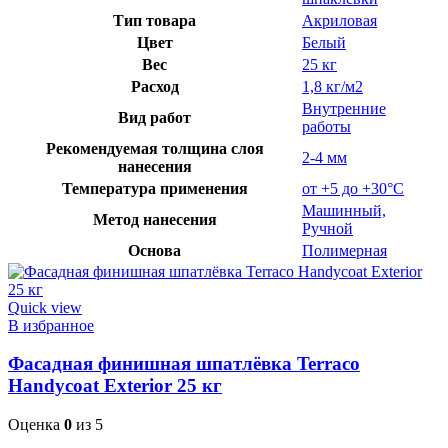
Тип товара
Акриловая
Цвет
Белый
Вес
25 кг
Расход
1,8 кг/м2
Внутренние
Вид работ
работы
Рекомендуемая толщина слоя
2-4 мм
нанесения
Температура применения
от +5 до +30°C
Машинный,
Метод нанесения
Ручной
Основа
Полимерная
Quick view
В избранное
Фасадная финишная шпатлёвка Terraco
Handycoat Exterior 25 кг
Оценка
0
из 5