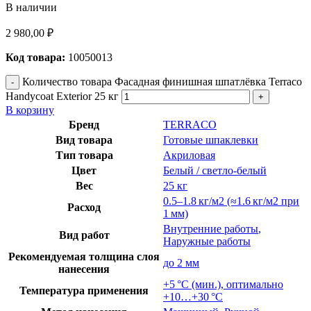
В наличии
2 980,00
₽
Код товара:
10050013
Количество товара Фасадная финишная шпатлёвка Terraco
Handycoat Exterior 25 кг
В корзину
Бренд
TERRACO
Вид товара
Готовые шпаклевки
Тип товара
Акриловая
Цвет
Белый / светло-белый
Вес
25 кг
0.5–1.8 кг/м2 (≈1.6 кг/м2 при
Расход
1 мм)
Внутренние работы
,
Вид работ
Наружные работы
Рекомендуемая толщина слоя
до 2 мм
нанесения
+5 °C (мин.), оптимально
Температура применения
+10…+30 °C