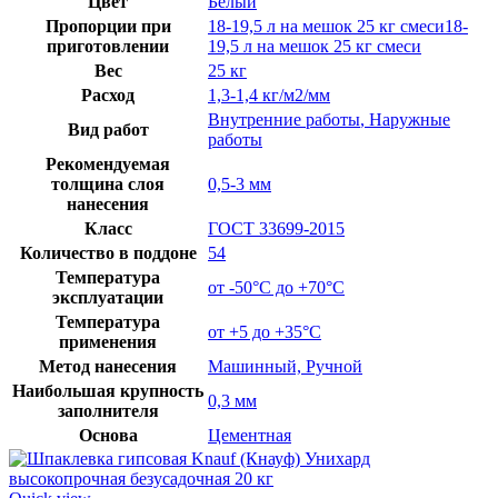
Цвет
Белый
Пропорции при
18-19,5 л на мешок 25 кг смеси18-
приготовлении
19,5 л на мешок 25 кг смеси
Вес
25 кг
Расход
1,3-1,4 кг/м2/мм
Внутренние работы
,
Наружные
Вид работ
работы
Рекомендуемая
толщина слоя
0,5-3 мм
нанесения
Класс
ГОСТ 33699-2015
Количество в поддоне
54
Температура
от -50°C до +70°C
эксплуатации
Температура
от +5 до +35°C
применения
Метод нанесения
Машинный, Ручной
Наибольшая крупность
0,3 мм
заполнителя
Основа
Цементная