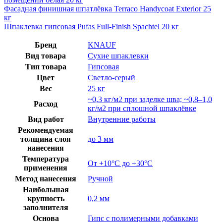
Фасадная финишная шпатлёвка Terraco Handycoat Exterior 25
кг
Шпаклевка гипсовая Pufas Full-Finish Spachtel 20 кг
Бренд
KNAUF
Вид товара
Сухие шпаклевки
Тип товара
Гипсовая
Цвет
Светло-серый
Вес
25 кг
~0,3 кг/м2 при заделке шва; ~0,8–1,0
Расход
кг/м2 при сплошной шпаклёвке
Вид работ
Внутренние работы
Рекомендуемая
толщина слоя
до 3 мм
нанесения
Температура
От +10°C до +30°C
применения
Метод нанесения
Ручной
Наибольшая
крупность
0,2 мм
заполнителя
Основа
Гипс с полимерными добавками