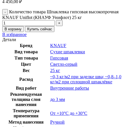
4 450,00
₽
Количество товара Шпаклевка гипсовая высокопрочная
KNAUF Uniflot (КНАУФ Унифлот) 25 кг
В корзину
Купить сейчас
В избранное
Детали
Бренд
KNAUF
Вид товара
Сухие шпаклевки
Тип товара
Гипсовая
Цвет
Светло-серый
Вес
25 кг
~0,3 кг/м2 при заделке шва; ~0,8–1,0
Расход
кг/м2 при сплошной шпаклёвке
Вид работ
Внутренние работы
Рекомендуемая
толщина слоя
до 3 мм
нанесения
Температура
От +10°C до +30°C
применения
Метод нанесения
Ручной