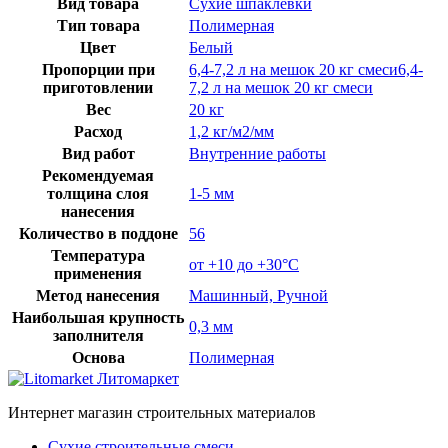
Вид товара
Сухие шпаклевки
Тип товара
Полимерная
Цвет
Белый
Пропорции при
6,4-7,2 л на мешок 20 кг смеси6,4-
приготовлении
7,2 л на мешок 20 кг смеси
Вес
20 кг
Расход
1,2 кг/м2/мм
Вид работ
Внутренние работы
Рекомендуемая
толщина слоя
1-5 мм
нанесения
Количество в поддоне
56
Температура
от +10 до +30°C
применения
Метод нанесения
Машинный, Ручной
Наибольшая крупность
0,3 мм
заполнителя
Основа
Полимерная
Интернет магазин строительных материалов
Сухие строительные смеси