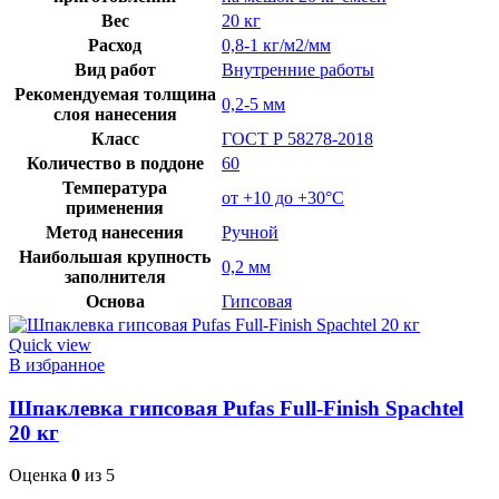
Вес
20 кг
Расход
0,8-1 кг/м2/мм
Вид работ
Внутренние работы
Рекомендуемая толщина
0,2-5 мм
слоя нанесения
Класс
ГОСТ Р 58278-2018
Количество в поддоне
60
Температура
от +10 до +30°C
применения
Метод нанесения
Ручной
Наибольшая крупность
0,2 мм
заполнителя
Основа
Гипсовая
Quick view
В избранное
Шпаклевка гипсовая Pufas Full-Finish Spachtel
20 кг
Оценка
0
из 5