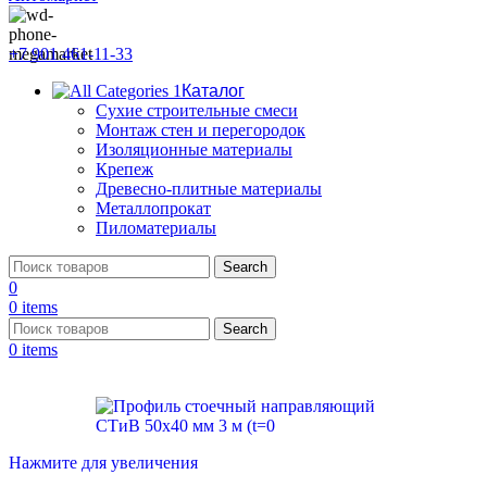
+7 901 461-11-33
Каталог
Сухие строительные смеси
Монтаж стен и перегородок
Изоляционные материалы
Крепеж
Древесно-плитные материалы
Металлопрокат
Пиломатериалы
Search
0
0
items
Search
0
items
Нажмите для увеличения