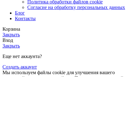
Политика обработки файлов cookie
Согласие на обработку персональных данных
Блог
Контакты
Корзина
Закрыть
Вход
Закрыть
Еще нет аккаунта?
Создать аккаунт
Мы используем файлы cookie для улучшения вашего
взаимодействия с нашим сайтом. Просматривая этот сайт, вы
соглашаетесь с использованием файлов cookie.
Подробнее
Принимать
Угловой соединитель US-175х175х35
65,00
₽
В корзину
Купить сейчас
В избранное