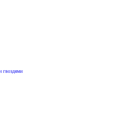
и гвоздями
0