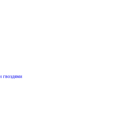
и гвоздями
0