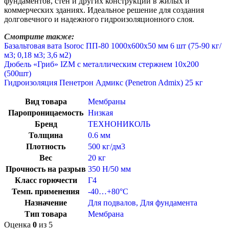
фундаментов, стен и других конструкций в жилых и
коммерческих зданиях. Идеальное решение для создания
долговечного и надежного гидроизоляционного слоя.
Смотрите также:
Базальтовая вата Isoroc ПП-80 1000х600х50 мм 6 шт (75-90 кг/
м3; 0,18 м3; 3,6 м2)
Дюбель «Гриб» IZM с металлическим стержнем 10х200
(500шт)
Гидроизоляция Пенетрон Адмикс (Penetron Admix) 25 кг
Вид товара
Мембраны
Паропроницаемость
Низкая
Бренд
ТЕХНОНИКОЛЬ
Толщина
0.6 мм
Плотность
500 кг/дм3
Вес
20 кг
Прочность на разрыв
350 Н/50 мм
Класс горючести
Г4
Темп. применения
-40…+80°C
Назначение
Для подвалов
,
Для фундамента
Тип товара
Мембрана
Оценка
0
из 5