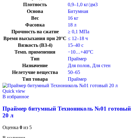
Плотность
0,9–1,0 кг/дм3
Основа
Битумная
Вес
16 кг
Фасовка
18 л
Прочность на сжатие
≥ 0,1 МПа
Время высыхания при 20°C
≤ 12–18 ч
Вязкость (ВЗ-4)
15–40 с
Темп. применения
−10…+40°C
Тип
Праймер
Назначение
Для полов
,
Для стен
Нелетучие вещества
50–65
Тип товара
Праймер
Quick view
В избранное
Праймер битумный Технониколь №01 готовый
20 л
Оценка
0
из 5
В наличии