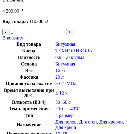
4 200,00
₽
Код товара:
11020052
В корзину
Вид товара
Битумная
Бренд
ТЕХНОНИКОЛЬ
Плотность
0,9–1,0 кг/дм3
Основа
Битумная
Вес
16 кг
Фасовка
20 л
Прочность на сжатие
≥ 0,1 МПа
Время высыхания при
≤ 12 ч
20°C
Вязкость (ВЗ-4)
50–60 с
Темп. применения
−10…+40°C
Тип
Праймер
Для полов
,
Для стен
,
Для кровли
,
Назначение
Для крыш
Нелетучие вещества
50–55