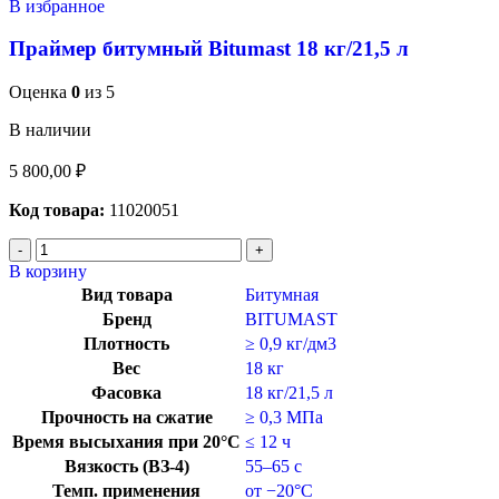
В избранное
Праймер битумный Bitumast 18 кг/21,5 л
Оценка
0
из 5
В наличии
5 800,00
₽
Код товара:
11020051
В корзину
Вид товара
Битумная
Бренд
BITUMAST
Плотность
≥ 0,9 кг/дм3
Вес
18 кг
Фасовка
18 кг/21,5 л
Прочность на сжатие
≥ 0,3 МПа
Время высыхания при 20°C
≤ 12 ч
Вязкость (ВЗ-4)
55–65 с
Темп. применения
от −20°C