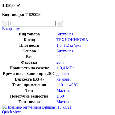
4 450,00
₽
Код товара:
11020056
В корзину
Вид товара
Битумная
Бренд
ТЕХНОНИКОЛЬ
Плотность
1,0–1,2 кг/дм3
Основа
Битумная
Вес
22 кг
Фасовка
20 л
Прочность на сжатие
≥ 0,4 МПа
Время высыхания при 20°C
до 24 ч
Вязкость (ВЗ-4)
не норм.
Темп. применения
−10…+40°C
Тип
Мастика
Нелетучие вещества
≥ 50
Тип товара
Мастика
Quick view