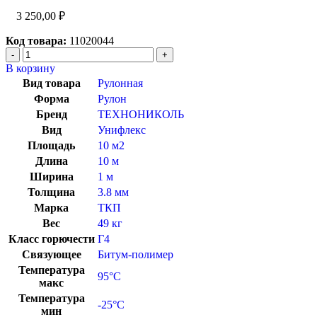
3 250,00
₽
Код товара:
11020044
В корзину
Вид товара
Рулонная
Форма
Рулон
Бренд
ТЕХНОНИКОЛЬ
Вид
Унифлекс
Площадь
10 м2
Длина
10 м
Ширина
1 м
Толщина
3.8 мм
Марка
ТКП
Вес
49 кг
Класс горючести
Г4
Связующее
Битум-полимер
Температура
95°C
макс
Температура
-25°C
мин