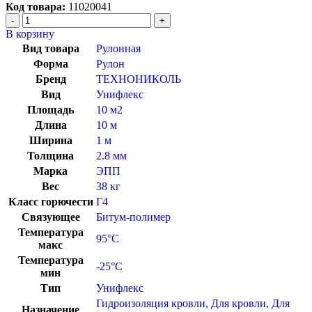
Код товара:
11020041
В корзину
Вид товара
Рулонная
Форма
Рулон
Бренд
ТЕХНОНИКОЛЬ
Вид
Унифлекс
Площадь
10 м2
Длина
10 м
Ширина
1 м
Толщина
2.8 мм
Марка
ЭПП
Вес
38 кг
Класс горючести
Г4
Связующее
Битум-полимер
Температура
95°C
макс
Температура
-25°C
мин
Тип
Унифлекс
Гидроизоляция кровли
,
Для кровли
,
Для
Назначение