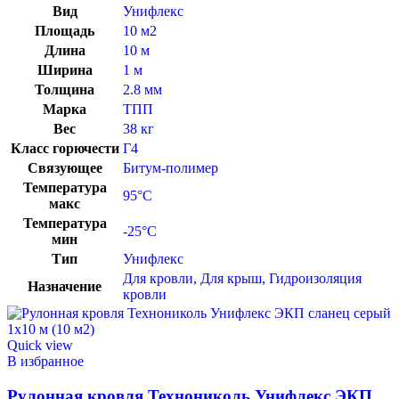
Вид
Унифлекс
Площадь
10 м2
Длина
10 м
Ширина
1 м
Толщина
2.8 мм
Марка
ТПП
Вес
38 кг
Класс горючести
Г4
Связующее
Битум-полимер
Температура
95°C
макс
Температура
-25°C
мин
Тип
Унифлекс
Для кровли
,
Для крыш
,
Гидроизоляция
Назначение
кровли
Quick view
В избранное
Рулонная кровля Технониколь Унифлекс ЭКП