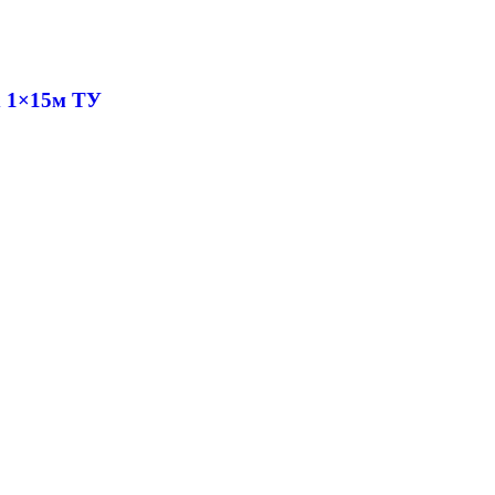
х 1×15м ТУ