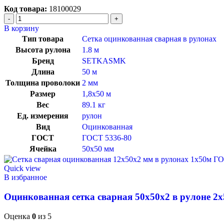
Код товара:
18100029
В корзину
Тип товара
Сетка оцинкованная сварная в рулонах
Высота рулона
1.8 м
Бренд
SETKASMK
Длина
50 м
Толщина проволоки
2 мм
Размер
1,8х50 м
Вес
89.1 кг
Ед. измерения
рулон
Вид
Оцинкованная
ГОСТ
ГОСТ 5336-80
Ячейка
50х50 мм
Quick view
В избранное
Оцинкованная сетка сварная 50х50х2 в рулоне 2
Оценка
0
из 5