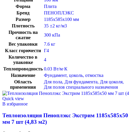
Форма
Плита
Бренд
ПЕНОПЛЭКС
Размер
1185x585x100 мм
Плотность
35 ±2 кг/м3
Прочность на
300 кПа
сжатие
Вес упаковки
7.6 кг
Класс горючести
Г4
Количество в
4
упаковке
Теплопроводность
0.03 Вт/м·К
Назначение
Фундамент, цоколь, отмостка
Область
Для пола
,
Для фундамента
,
Для цоколя
,
применения
Для полов специального назначения
Quick view
В избранное
Теплоизоляция Пеноплэкс Экстрим 1185х585х50
мм 7 шт (4,83 м2)