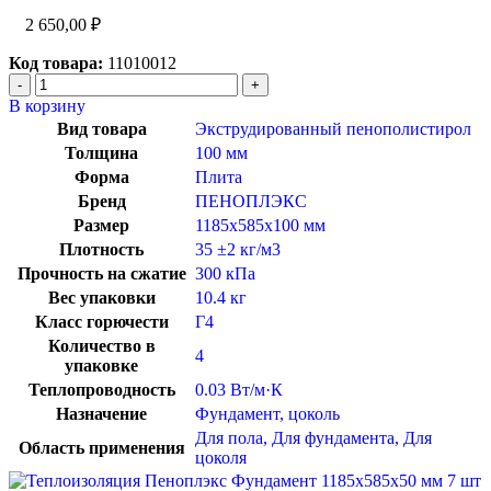
2 650,00
₽
Код товара:
11010012
В корзину
Вид товара
Экструдированный пенополистирол
Толщина
100 мм
Форма
Плита
Бренд
ПЕНОПЛЭКС
Размер
1185x585x100 мм
Плотность
35 ±2 кг/м3
Прочность на сжатие
300 кПа
Вес упаковки
10.4 кг
Класс горючести
Г4
Количество в
4
упаковке
Теплопроводность
0.03 Вт/м·К
Назначение
Фундамент, цоколь
Для пола
,
Для фундамента
,
Для
Область применения
цоколя