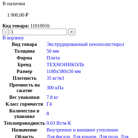
В наличии
1 900,00
₽
Код товара:
11010016
В корзину
Вид товара
Экструдированный пенополистирол
Толщина
50 мм
Форма
Плита
Бренд
ТЕХНОНИКОЛЬ
Размер
1180x580x50 мм
Плотность
35 кг/м3
Прочность на
300 кПа
сжатие
Вес упаковки
7.8 кг
Класс горючести
Г4
Количество в
8
упаковке
Теплопроводность
0.03 Вт/м·К
Назначение
Внутреннее и внешнее утепление
Область
Для фасада
,
Для крыши
,
Для пола
,
Для