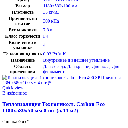
Размер
1180x580x100 мм
Плотность
35 кг/м3
Прочность на
300 кПа
сжатие
Вес упаковки
7.8 кг
Класс горючести
Г4
Количество в
4
упаковке
Теплопроводность
0.03 Вт/м·К
Назначение
Внутреннее и внешнее утепление
Область
Для фасада
,
Для крыши
,
Для пола
,
Для
применения
фундамента
Quick view
В избранное
Теплоизоляция Технониколь Carbon Eco
1180x580x50 мм 8 шт (5,44 м2)
Оценка
0
из 5