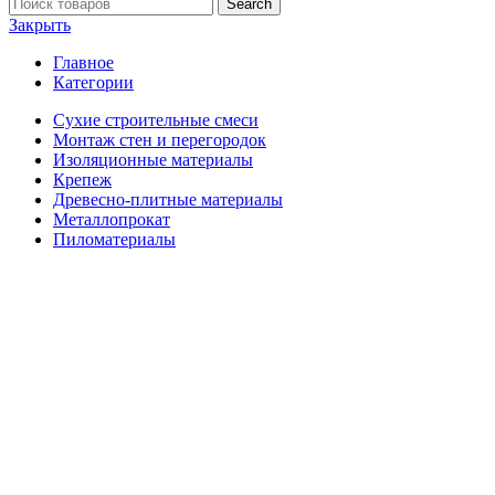
Search
Закрыть
Главное
Категории
Сухие строительные смеси
Монтаж стен и перегородок
Изоляционные материалы
Крепеж
Древесно-плитные материалы
Металлопрокат
Пиломатериалы
Главная
О нас
Акции
Доставка и оплата
Информация
Гарантия, возврат и обмен
Памятка покупателю
Документы
Публичная оферта
Политика конфиденциальности
Политика обработки файлов cookie