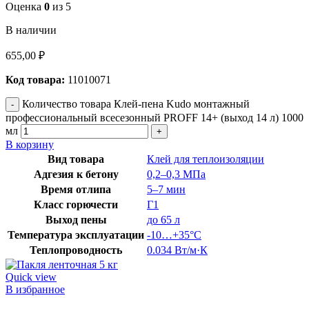
Оценка
0
из 5
В наличии
655,00
₽
Код товара:
11010071
Количество товара Клей-пена Kudo монтажный
профессиональный всесезонный PROFF 14+ (выход 14 л) 1000
мл
В корзину
Вид товара
Клей для теплоизоляции
Адгезия к бетону
0,2–0,3 МПа
Время отлипа
5–7 мин
Класс горючести
Г1
Выход пены
до 65 л
Температура эксплуатации
-10…+35°C
Теплопроводность
0.034 Вт/м·К
Quick view
В избранное