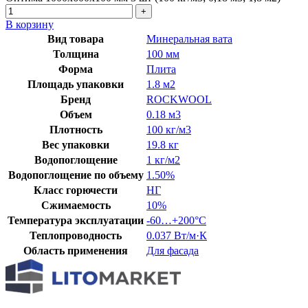
В корзину
Вид товара
Минеральная вата
Толщина
100 мм
Форма
Плита
Площадь упаковки
1.8 м2
Бренд
ROCKWOOL
Объем
0.18 м3
Плотность
100 кг/м3
Вес упаковки
19.8 кг
Водопоглощение
1 кг/м2
Водопоглощение по объему
1.50%
Класс горючести
НГ
Сжимаемость
10%
Температура эксплуатации
-60…+200°C
Теплопроводность
0.037 Вт/м·К
Область применения
Для фасада