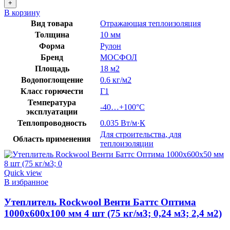
В корзину
Вид товара
Отражающая теплоизоляция
Толщина
10 мм
Форма
Рулон
Бренд
МОСФОЛ
Площадь
18 м2
Водопоглощение
0.6 кг/м2
Класс горючести
Г1
Температура
-40…+100°C
эксплуатации
Теплопроводность
0.035 Вт/м·К
Для строительства
,
для
Область применения
теплоизоляции
Quick view
В избранное
Утеплитель Rockwool Венти Баттс Оптима
1000х600х100 мм 4 шт (75 кг/м3; 0,24 м3; 2,4 м2)