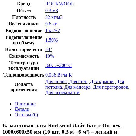
Бренд
ROCKWOOL
Объем
0.3 м3
Плотность
32 кг/м3
Вес упаковки
9.6 кг
Водопоглощение
1 кг/м2
Водопоглощение
1.50%
по объему
Класс горючести
НГ
Сжимаемость
10%
Температура
-60…+200°C
эксплуатации
Теплопроводность
0.036 Вт/м·К
Для полов
,
Для стен
,
Для крыши
,
Для
Область
потолка
,
Для мансард
,
Для перегородок
,
применения
Для перекрытий
Описание
Детали
Отзывы (0)
Базальтовая вата Rockwool Лайт Баттс Оптима
1000х600х50 мм (10 шт, 0,3 м³, 6 м²) – легкий и