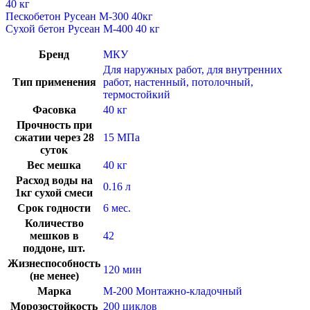
40 кг
Пескобетон Русеан М-300 40кг
Сухой бетон Русеан М-400 40 кг
Бренд
МКУ
Для наружных работ, для внутренних
Тип применения
работ, настенный, потолочный,
термостойкий
Фасовка
40 кг
Прочность при
сжатии через 28
15 МПа
суток
Вес мешка
40 кг
Расход воды на
0.16 л
1кг сухой смеси
Срок годности
6 мес.
Количество
мешков в
42
поддоне, шт.
Жизнеспособность
120 мин
(не менее)
Марка
М-200 Монтажно-кладочный
Морозостойкость
200 циклов