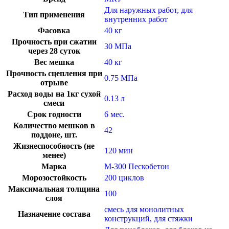
Для наружных работ, для
Тип применения
внутренних работ
Фасовка
40 кг
Прочность при сжатии
30 МПа
через 28 суток
Вес мешка
40 кг
Прочность сцепления при
0.75 МПа
отрыве
Расход воды на 1кг сухой
0.13 л
смеси
Срок годности
6 мес.
Количество мешков в
42
поддоне, шт.
Жизнеспособность (не
120 мин
менее)
Марка
М-300 Пескобетон
Морозостойкость
200 циклов
Максимальная толщина
100
слоя
смесь для монолитных
Назначение состава
конструкций, для стяжки