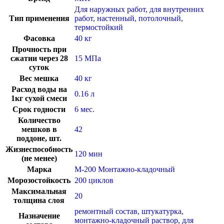
Для наружных работ, для внутренних
Тип применения
работ, настенный, потолочный,
термостойкий
Фасовка
40 кг
Прочность при
сжатии через 28
15 МПа
суток
Вес мешка
40 кг
Расход воды на
0.16 л
1кг сухой смеси
Срок годности
6 мес.
Количество
мешков в
42
поддоне, шт.
Жизнеспособность
120 мин
(не менее)
Марка
М-200 Монтажно-кладочный
Морозостойкость
200 циклов
Максимальная
20
толщина слоя
ремонтный состав, штукатурка,
Назначение
монтажно-кладочный раствор, для