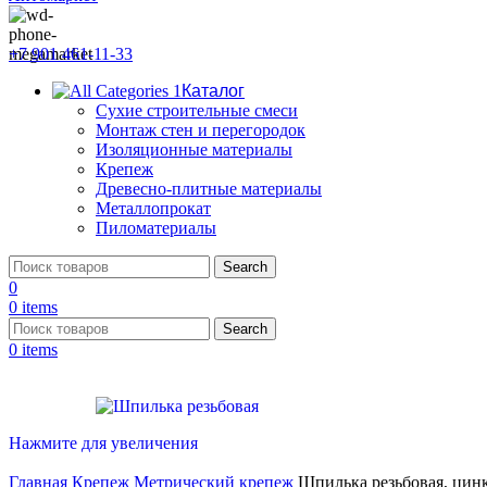
+7 901 461-11-33
Каталог
Сухие строительные смеси
Монтаж стен и перегородок
Изоляционные материалы
Крепеж
Древесно-плитные материалы
Металлопрокат
Пиломатериалы
Search
0
0
items
Search
0
items
Нажмите для увеличения
Главная
Крепеж
Метрический крепеж
Шпилька резьбовая, цин