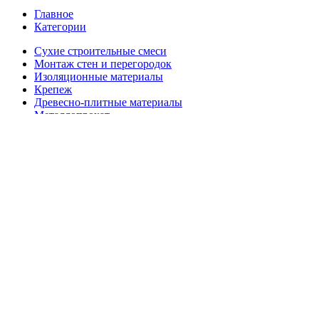
Главное
Категории
Сухие строительные смеси
Монтаж стен и перегородок
Изоляционные материалы
Крепеж
Древесно-плитные материалы
Металлопрокат
Пиломатериалы
Главная
О нас
Акции
Доставка и оплата
Информация
Гарантия, возврат и обмен
Памятка покупателю
Документы
Публичная оферта
Политика конфиденциальности
Политика обработки файлов cookie
Согласие на обработку персональных данных
Блог
Контакты