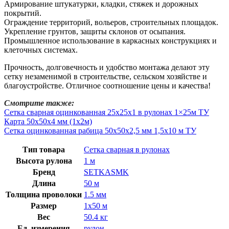
Армирование штукатурки, кладки, стяжек и дорожных
покрытий.
Ограждение территорий, вольеров, строительных площадок.
Укрепление грунтов, защиты склонов от осыпания.
Промышленное использование в каркасных конструкциях и
клеточных системах.
Прочность, долговечность и удобство монтажа делают эту
сетку незаменимой в строительстве, сельском хозяйстве и
благоустройстве. Отличное соотношение цены и качества!
Смотрите также:
Сетка сварная оцинкованная 25х25х1 в рулонах 1×25м ТУ
Карта 50х50х4 мм (1х2м)
Сетка оцинкованная рабица 50х50х2,5 мм 1,5х10 м ТУ
Тип товара
Сетка сварная в рулонах
Высота рулона
1 м
Бренд
SETKASMK
Длина
50 м
Толщина проволоки
1.5 мм
Размер
1х50 м
Вес
50.4 кг
Ед. измерения
рулон