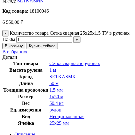
Бренд:
SETKASMK
Код товара:
18100046
6 550,00
₽
Количество товара Сетка сварная 25x25х1,5 ТУ в рулонах
1х50м
В корзину
Купить сейчас
В избранное
Детали
Тип товара
Сетка сварная в рулонах
Высота рулона
1 м
Бренд
SETKASMK
Длина
50 м
Толщина проволоки
1.5 мм
Размер
1х50 м
Вес
50.4 кг
Ед. измерения
рулон
Вид
Неоцинкованная
Ячейка
25х25 мм
Описание