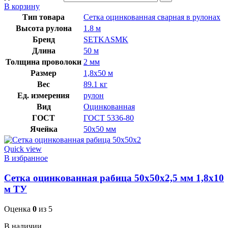
В корзину
Тип товара
Сетка оцинкованная сварная в рулонах
Высота рулона
1.8 м
Бренд
SETKASMK
Длина
50 м
Толщина проволоки
2 мм
Размер
1,8х50 м
Вес
89.1 кг
Ед. измерения
рулон
Вид
Оцинкованная
ГОСТ
ГОСТ 5336-80
Ячейка
50х50 мм
Quick view
В избранное
Сетка оцинкованная рабица 50х50х2,5 мм 1,8х10
м ТУ
Оценка
0
из 5
В наличии