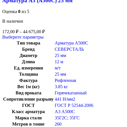
Арматура А3 (А500С) 25 мм
Оценка
0
из 5
В наличии
172,00
₽
–
44 675,00
₽
Выберите параметры
Тип товара
Арматура А500С
Бренд
СЕВЕРСТАЛЬ
Диаметр
25 мм
Длина
12 м
Ед. измерения
м/т
Толщина
25 мм
Фактура
Рифленная
Вес 1м (кг)
3.85 кг
Вид проката
Горячекатанный
Сопротивление разрыву
441 Н/мм2
ГОСТ
ГОСТ Р 52544-2006
Класс арматура
А3 А500С
Марка стали
35Г2С; 35ГС
Метров в тонне
260