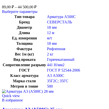
89,00
₽
–
44 500,00
₽
Выберите параметры
Тип товара
Арматура А500С
Бренд
СЕВЕРСТАЛЬ
Диаметр
18 мм
Длина
12 м
Ед. измерения
м/т
Толщина
18 мм
Фактура
Рифленная
Вес 1м (кг)
2 кг
Вид проката
Горячекатанный
Сопротивление разрыву
441 Н/мм2
ГОСТ
ГОСТ Р 52544-2006
Класс арматура
А3 А500С
Марка стали
35Г2С; 35ГС
Метров в тонне
500
Quick view
В избранное