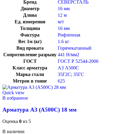
Бренд
СЕВЕРСТАЛЬ
Диаметр
16 мм
Длина
12 м
Ед. измерения
м/т
Толщина
16 мм
Фактура
Рифленная
Вес 1м (кг)
1.6 кг
Вид проката
Горячекатанный
Сопротивление разрыву
441 Н/мм2
ГОСТ
ГОСТ Р 52544-2006
Класс арматура
А3 А500С
Марка стали
35Г2С; 35ГС
Метров в тонне
625
Quick view
В избранное
Арматура А3 (А500С) 18 мм
Оценка
0
из 5
В наличии