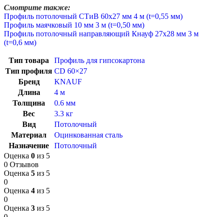
Смотрите также:
Профиль потолочный СТиВ 60х27 мм 4 м (t=0,55 мм)
Профиль маячковый 10 мм 3 м (t=0,50 мм)
Профиль потолочный направляющий Кнауф 27х28 мм 3 м
(t=0,6 мм)
Тип товара
Профиль для гипсокартона
Тип профиля
CD 60×27
Бренд
KNAUF
Длина
4 м
Толщина
0.6 мм
Вес
3.3 кг
Вид
Потолочный
Материал
Оцинкованная сталь
Назначение
Потолочный
Оценка
0
из 5
0 Отзывов
Оценка
5
из 5
0
Оценка
4
из 5
0
Оценка
3
из 5
0