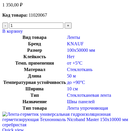
1 350,00
₽
Код товара:
11020067
В корзину
Вид товара
Ленты
Бренд
KNAUF
Размер
100х50000 мм
Клейкость
Нет
Темп. применения
от +5°C
Материал
Стеклоткань
Длина
50 м
Температурная устойчивость
до +90°C
Ширина
10 см
Тип
Стеклотканевая лента
Назначение
Швы панелей
Тип товара
Лента упрочняющая
Quick view