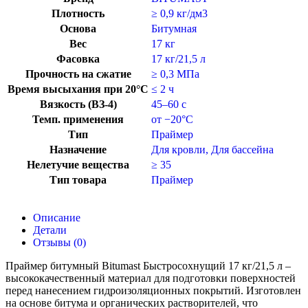
Плотность
≥ 0,9 кг/дм3
Основа
Битумная
Вес
17 кг
Фасовка
17 кг/21,5 л
Прочность на сжатие
≥ 0,3 МПа
Время высыхания при 20°C
≤ 2 ч
Вязкость (ВЗ-4)
45–60 с
Темп. применения
от −20°C
Тип
Праймер
Назначение
Для кровли
,
Для бассейна
Нелетучие вещества
≥ 35
Тип товара
Праймер
Описание
Детали
Отзывы (0)
Праймер битумный Bitumast Быстросохнущий 17 кг/21,5 л –
высококачественный материал для подготовки поверхностей
перед нанесением гидроизоляционных покрытий. Изготовлен
на основе битума и органических растворителей, что