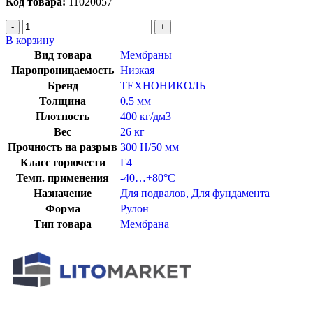
Код товара:
11020057
В корзину
Вид товара
Мембраны
Паропроницаемость
Низкая
Бренд
ТЕХНОНИКОЛЬ
Толщина
0.5 мм
Плотность
400 кг/дм3
Вес
26 кг
Прочность на разрыв
300 Н/50 мм
Класс горючести
Г4
Темп. применения
-40…+80°C
Назначение
Для подвалов
,
Для фундамента
Форма
Рулон
Тип товара
Мембрана