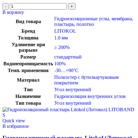
В корзину
Гидроизоляционные углы, мембрана,
Вид товара
пластырь, полотно
Бренд
LITOKOL
Толщина
1.0 мм
Удлинение при
≥ 200%
разрыве
Размер
стандартный
Водонепроницаемость
100%
Темп. применения
-30…+90°C
Полиэстер с бутилкаучуковым
Материал
покрытием
Тип
Угол внутренний
Назначение
Гидроизоляция внутренних углов
Тип товара
Угол внутренний
Quick view
В избранное
Гидроизоляционый пластырь Litokol (Литокол)