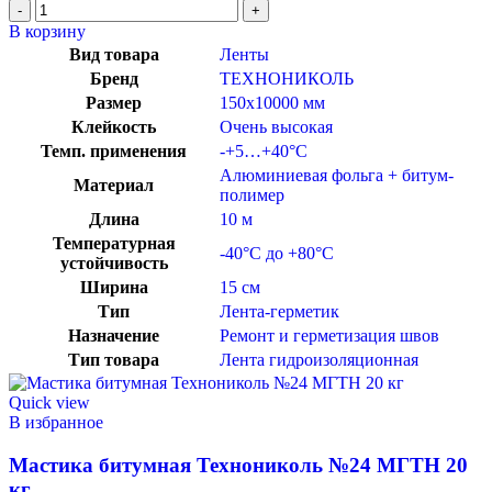
В корзину
Вид товара
Ленты
Бренд
ТЕХНОНИКОЛЬ
Размер
150х10000 мм
Клейкость
Очень высокая
Темп. применения
-+5…+40°C
Алюминиевая фольга + битум-
Материал
полимер
Длина
10 м
Температурная
-40°C до +80°C
устойчивость
Ширина
15 см
Тип
Лента-герметик
Назначение
Ремонт и герметизация швов
Тип товара
Лента гидроизоляционная
Quick view
В избранное
Мастика битумная Технониколь №24 МГТН 20
кг