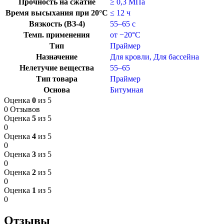
Прочность на сжатие
≥ 0,3 МПа
Время высыхания при 20°C
≤ 12 ч
Вязкость (ВЗ-4)
55–65 с
Темп. применения
от −20°C
Тип
Праймер
Назначение
Для кровли
,
Для бассейна
Нелетучие вещества
55–65
Тип товара
Праймер
Основа
Битумная
Оценка
0
из 5
0 Отзывов
Оценка
5
из 5
0
Оценка
4
из 5
0
Оценка
3
из 5
0
Оценка
2
из 5
0
Оценка
1
из 5
0
Отзывы