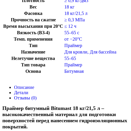
Плотность
≥ 0,9 кг/дм3
Вес
18 кг
Фасовка
18 кг/21,5 л
Прочность на сжатие
≥ 0,3 МПа
Время высыхания при 20°C
≤ 12 ч
Вязкость (ВЗ-4)
55–65 с
Темп. применения
от −20°C
Тип
Праймер
Назначение
Для кровли
,
Для бассейна
Нелетучие вещества
55–65
Тип товара
Праймер
Основа
Битумная
Описание
Детали
Отзывы (0)
Праймер битумный Bitumast 18 кг/21,5 л –
высококачественный материал для подготовки
поверхностей перед нанесением гидроизоляционных
покрытий.