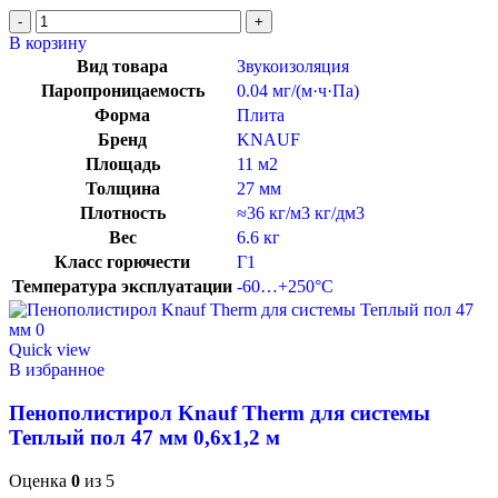
В корзину
Вид товара
Звукоизоляция
Паропроницаемость
0.04 мг/(м·ч·Па)
Форма
Плита
Бренд
KNAUF
Площадь
11 м2
Толщина
27 мм
Плотность
≈36 кг/м3 кг/дм3
Вес
6.6 кг
Класс горючести
Г1
Температура эксплуатации
-60…+250°C
Quick view
В избранное
Пенополистирол Knauf Therm для системы
Теплый пол 47 мм 0,6х1,2 м
Оценка
0
из 5