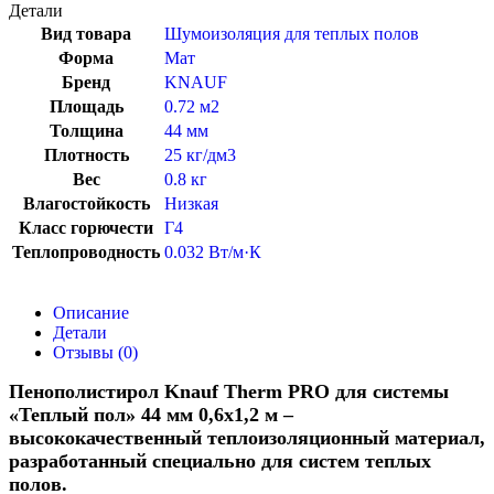
Детали
Вид товара
Шумоизоляция для теплых полов
Форма
Мат
Бренд
KNAUF
Площадь
0.72 м2
Толщина
44 мм
Плотность
25 кг/дм3
Вес
0.8 кг
Влагостойкость
Низкая
Класс горючести
Г4
Теплопроводность
0.032 Вт/м·К
Описание
Детали
Отзывы (0)
Пенополистирол Knauf Therm PRO для системы
«Теплый пол» 44 мм 0,6х1,2 м –
высококачественный теплоизоляционный материал,
разработанный специально для систем теплых
полов.