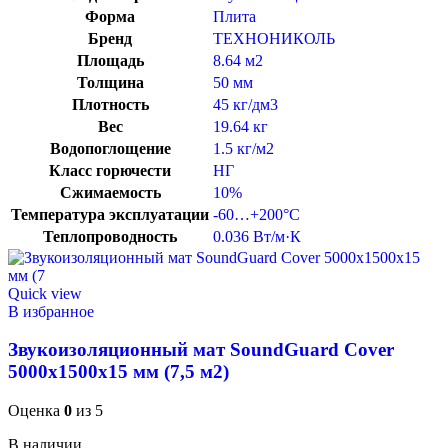
Форма
Плита
Бренд
ТЕХНОНИКОЛЬ
Площадь
8.64 м2
Толщина
50 мм
Плотность
45 кг/дм3
Вес
19.64 кг
Водопоглощение
1.5 кг/м2
Класс горючести
НГ
Сжимаемость
10%
Температура эксплуатации
-60…+200°C
Теплопроводность
0.036 Вт/м·К
Quick view
В избранное
Звукоизоляционный мат SoundGuard Cover
5000х1500х15 мм (7,5 м2)
Оценка
0
из 5
В наличии