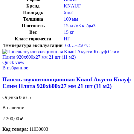
Бренд
KNAUF
Площадь
6 м2
Толщина
100 мм
Плотность
15 кг/м3 кг/дм3
Вес
15 кг
Класс горючести
НГ
Температура эксплуатации
-60…+250°C
Quick view
В избранное
Панель звукоизоляционная Knauf Акусти Кнауф
Cлим Плита 920х600х27 мм 21 шт (11 м2)
Оценка
0
из 5
В наличии
2 200,00
₽
Код товара:
11030003