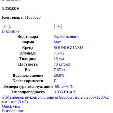
5 350,00
₽
Код товара:
11030020
В корзину
Вид товара
Звукоизоляция
Форма
Мат
Бренд
SOUNDGUARD
Площадь
7.5 м2
Толщина
15 мм
Плотность
70 кг/дм3
Вес
7.87 кг
Водопоглощение
≤0.8%
Класс горючести
Г1
Температура эксплуатации
-60…+70°C
Теплопроводность
0.035 Вт/м·К
Quick view
В избранное