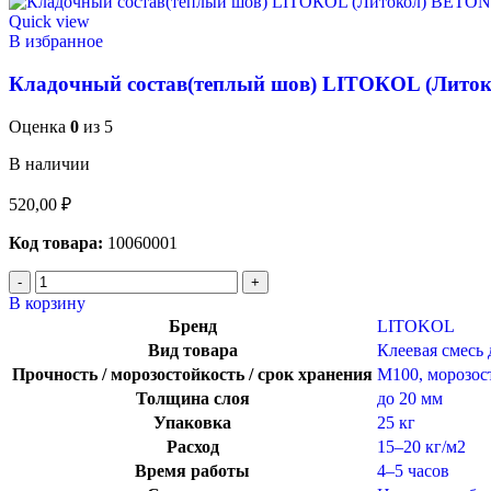
Quick view
В избранное
Кладочный состав(теплый шов) LITOКOL (Лит
Оценка
0
из 5
В наличии
520,00
₽
Код товара:
10060001
В корзину
Бренд
LITOKOL
Вид товара
Клеевая смесь 
Прочность / морозостойкость / срок хранения
М100, морозост
Толщина слоя
до 20 мм
Упаковка
25 кг
Расход
15–20 кг/м2
Время работы
4–5 часов