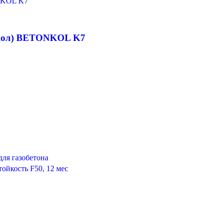
окол) BETONKOL K7
для газобетона
ойкость F50, 12 мес