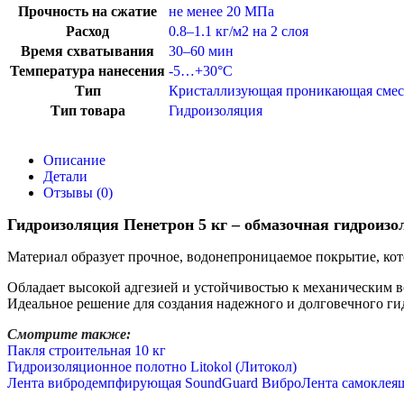
Прочность на сжатие
не менее 20 МПа
Расход
0.8–1.1 кг/м2 на 2 слоя
Время схватывания
30–60 мин
Температура нанесения
-5…+30°C
Тип
Кристаллизующая проникающая смес
Тип товара
Гидроизоляция
Описание
Детали
Отзывы (0)
Гидроизоляция Пенетрон 5 кг – обмазочная гидроизо
Материал образует прочное, водонепроницаемое покрытие, кот
Обладает высокой адгезией и устойчивостью к механическим в
Идеальное решение для создания надежного и долговечного ги
Смотрите также:
Пакля строительная 10 кг
Гидроизоляционное полотно Litokol (Литокол)
Лента вибродемпфирующая SoundGuard ВиброЛента самоклеящ