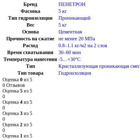
Бренд
ПЕНЕТРОН
Фасовка
5 кг
Тип гидроизоляции
Проникающий
Вес
5 кг
Основа
Цементная
Прочность на сжатие
не менее 20 МПа
Расход
0.8–1.1 кг/м2 на 2 слоя
Время схватывания
30–60 мин
Температура нанесения
-5…+30°C
Тип
Кристаллизующая проникающая смес
Тип товара
Гидроизоляция
Оценка
0
из 5
0 Отзывов
Оценка
5
из 5
0
Оценка
4
из 5
0
Оценка
3
из 5
0
Оценка
2
из 5
0
Оценка
1
из 5